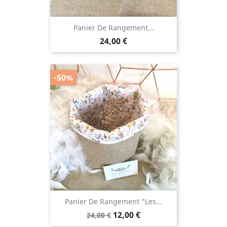
Panier De Rangement...
Prix
24,00 €
-50%
Panier De Rangement "Les...
Prix
Prix
12,00 €
24,00 €
de