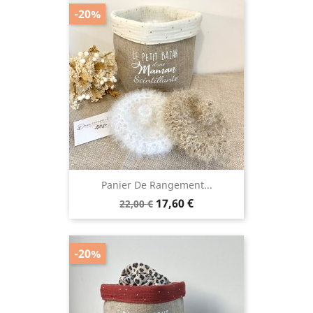
-20%
Panier De Rangement...
Prix
Prix
17,60 €
22,00 €
de
base
-20%