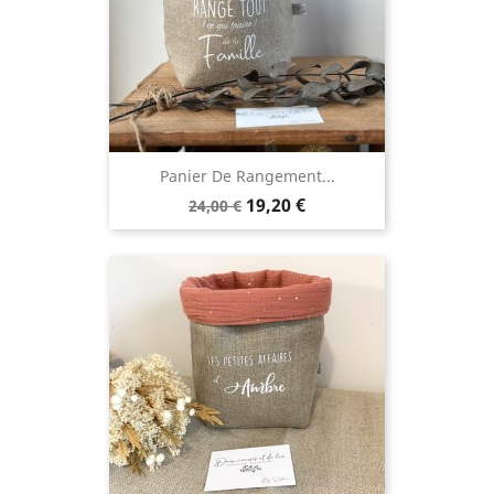
Panier De Rangement...
Prix
Prix
19,20 €
24,00 €
de
base