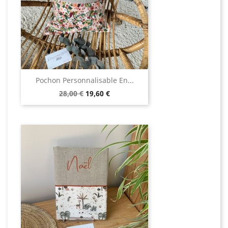
Pochon Personnalisable En...
Prix
Prix
28,00 €
19,60 €
de
base