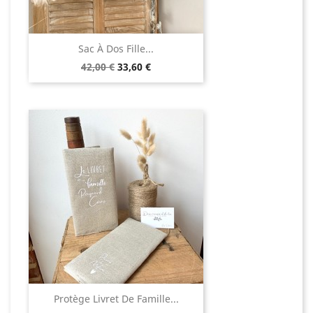
Sac À Dos Fille...
Prix
Prix
42,00 €
33,60 €
de
base
Protège Livret De Famille...