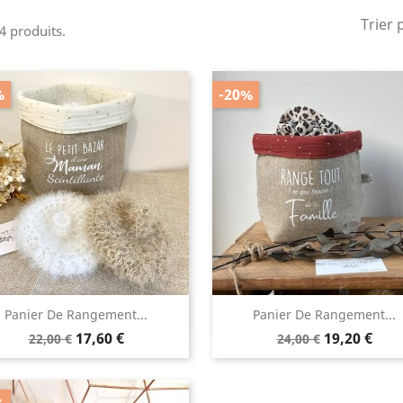
Trier 
 4 produits.
%
-20%
Aperçu rapide
Aperçu rapide


Panier De Rangement...
Panier De Rangement...
Prix
Prix
Prix
Prix
17,60 €
19,20 €
22,00 €
24,00 €
de
de
base
base
%