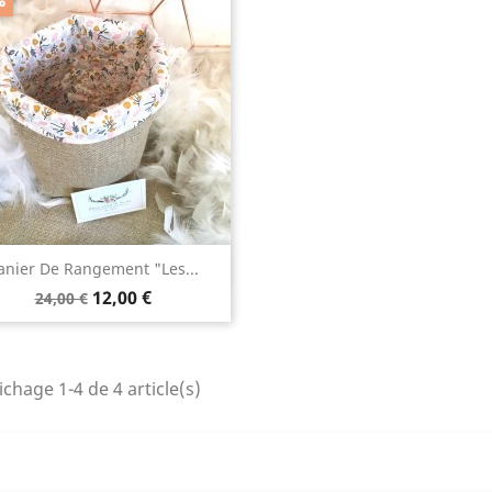
Aperçu rapide

anier De Rangement "Les...
Prix
Prix
12,00 €
24,00 €
de
base
ichage 1-4 de 4 article(s)