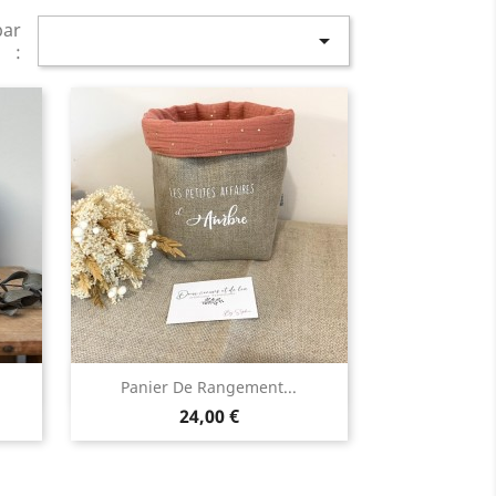
par

:
Aperçu rapide

Panier De Rangement...
Prix
24,00 €