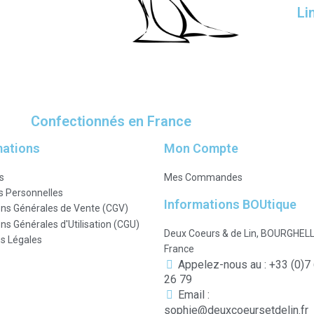
Li
Confectionnés en France
mations
Mon Compte
s
Mes Commandes
 Personnelles
Informations BOUtique
ons Générales de Vente (CGV)
ns Générales d'Utilisation (CGU)
Deux Coeurs & de Lin, BOURGHEL
s Légales
France
Appelez-nous au : +33 (0)7
26 79
Email :
sophie@deuxcoeursetdelin.fr