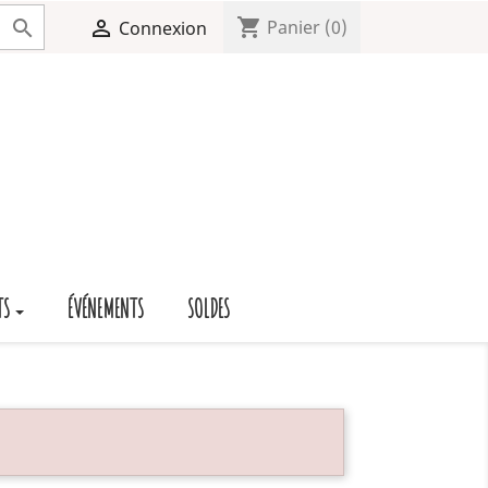
shopping_cart


Panier
(0)
Connexion
TS
ÉVÉNEMENTS
SOLDES