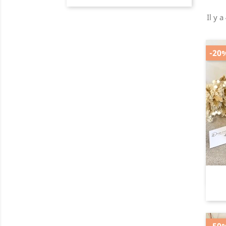
Il y a
-20
-50