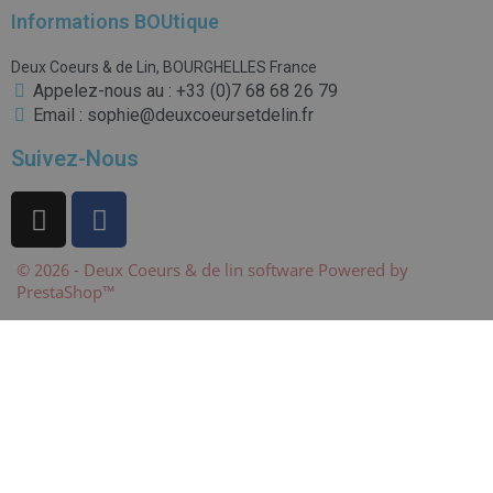
Informations BOUtique
Deux Coeurs & de Lin, BOURGHELLES France
Appelez-nous au : +33 (0)7 68 68 26 79
Email : sophie@deuxcoeursetdelin.fr
Suivez-Nous
© 2026 - Deux Coeurs & de lin software Powered by
PrestaShop™