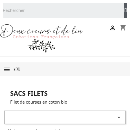
shopping_cart

MENU
SACS FILETS
Filet de courses en coton bio
