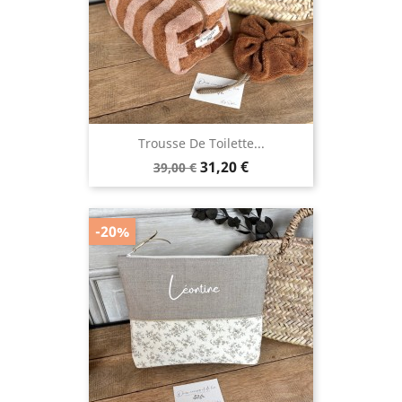
Trousse De Toilette...
Prix
Prix
31,20 €
39,00 €
de
base
-20%