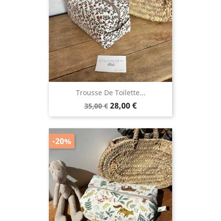
Trousse De Toilette...
Prix
Prix
28,00 €
35,00 €
de
base
-20%