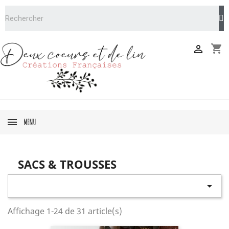
shopping_cart

MENU
SACS & TROUSSES

Affichage 1-24 de 31 article(s)