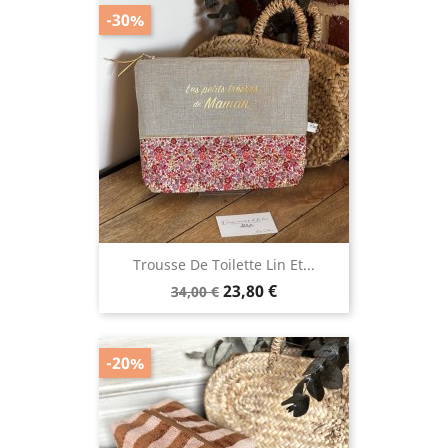
-30%
Trousse De Toilette Lin Et...
Prix
Prix
23,80 €
34,00 €
de
base
-20%