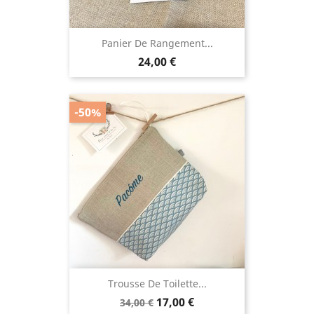
Panier De Rangement...
Prix
24,00 €
-50%
Trousse De Toilette...
Prix
Prix
17,00 €
34,00 €