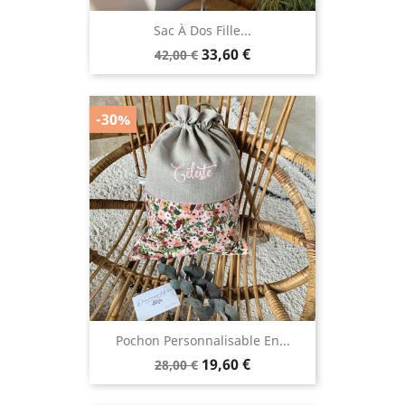
Sac À Dos Fille...
Prix
Prix
33,60 €
42,00 €
de
base
-30%
Pochon Personnalisable En...
Prix
Prix
19,60 €
28,00 €
de
base