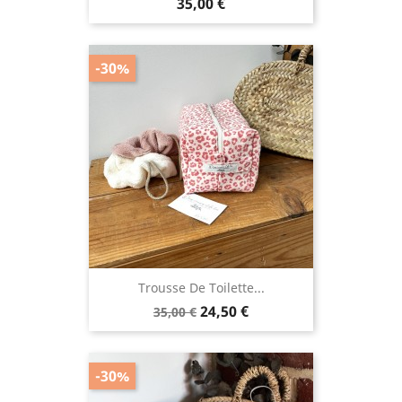
Prix
35,00 €
-30%
Trousse De Toilette...
Prix
Prix
24,50 €
35,00 €
de
base
-30%