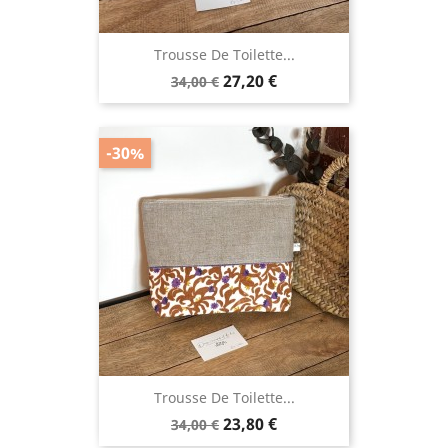
Trousse De Toilette...
Prix
Prix
27,20 €
34,00 €
de
base
-30%
Trousse De Toilette...
Prix
Prix
23,80 €
34,00 €
de