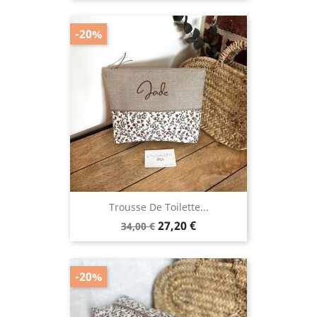
base
-20%
Trousse De Toilette...
Prix
Prix
27,20 €
34,00 €
de
base
-20%