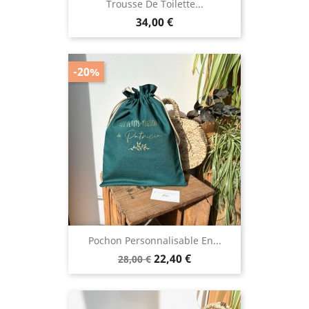
Trousse De Toilette...
Prix
34,00 €
-20%
Pochon Personnalisable En...
Prix
Prix
22,40 €
28,00 €
de
base