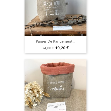
Panier De Rangement...
Prix
Prix
19,20 €
24,00 €
de
base