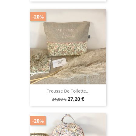
de
base
-20%
Trousse De Toilette...
Prix
Prix
27,20 €
34,00 €
de
base
-20%