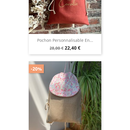
Pochon Personnalisable En...
Prix
Prix
22,40 €
28,00 €
de
base
-20%