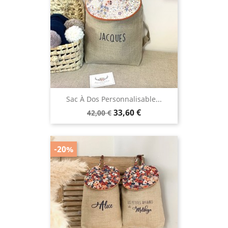
Sac À Dos Personnalisable...
Prix
Prix
33,60 €
42,00 €
de
base
-20%