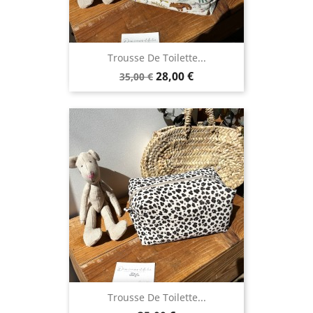
Trousse De Toilette...
Prix
Prix
28,00 €
35,00 €
de
base
Trousse De Toilette...