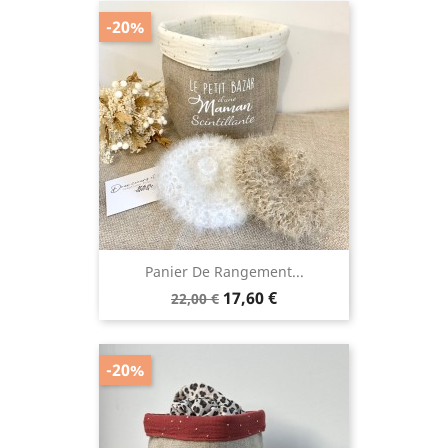
-20%
Panier De Rangement...
Prix
Prix
17,60 €
22,00 €
de
base
-20%