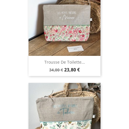
Trousse De Toilette...
Prix
Prix
23,80 €
34,00 €
de
base