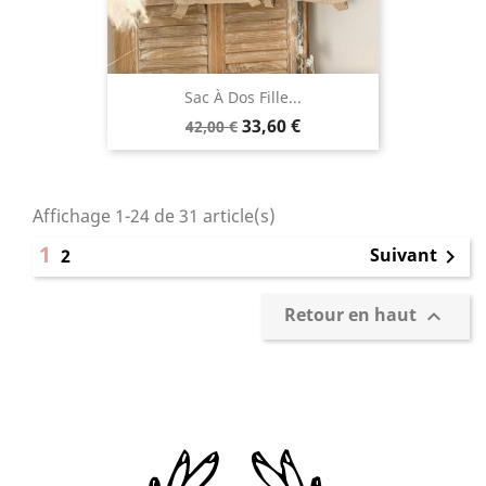
Sac À Dos Fille...
Prix
Prix
33,60 €
42,00 €
de
base
Affichage 1-24 de 31 article(s)
1
Suivant
2

Retour en haut
