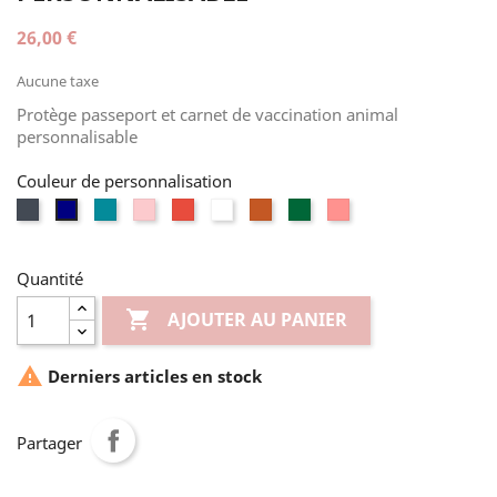
26,00 €
Aucune taxe
Protège passeport et carnet de vaccination animal
personnalisable
Couleur de personnalisation
Noir
Vert
Rose
Rouge
Blanc
Terracotta
Vert
Corail
Bleu
canard
foncé
marine
Quantité

AJOUTER AU PANIER

Derniers articles en stock
Partager